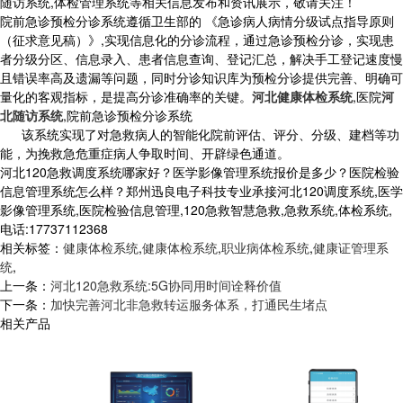
随访系统,体检管理系统等相关信息发布和资讯展示，敬请关注！
院前急诊预检分诊系统遵循卫生部的 《急诊病人病情分级试点指导原则
（征求意见稿）》,实现信息化的分诊流程，通过急诊预检分诊，实现患
者分级分区、信息录入、患者信息查询、登记汇总，解决手工登记速度慢
且错误率高及遗漏等问题，同时分诊知识库为预检分诊提供完善、明确可
量化的客观指标，是提高分诊准确率的关键。
河北健康体检系统
,医院
河
北随访系统
,院前急诊预检分诊系统
该系统实现了对急救病人的智能化院前评估、评分、分级、建档等功
能，为挽救急危重症病人争取时间、开辟绿色通道。
河北120急救调度系统哪家好？医学影像管理系统报价是多少？医院检验
信息管理系统怎么样？郑州迅良电子科技专业承接河北120调度系统,医学
影像管理系统,医院检验信息管理,120急救智慧急救,急救系统,体检系统,
电话:17737112368
相关标签：
健康体检系统
,
健康体检系统
,
职业病体检系统
,
健康证管理系
统
,
上一条：
河北120急救系统:5G协同用时间诠释价值
下一条：
加快完善河北非急救转运服务体系，打通民生堵点
相关产品