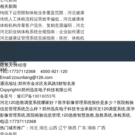
相关新闻
纯线下运营限制体检业务覆盖范围，河北健康
传统人工体检流程运营效率偏低，河北健康体
体检机构存量客户流失、复购意愿偏弱，河北
河北职业病体检系统合规指南：企业如何通过
河北健康证管理系统实操指南：疾控、体检机
网站首页
产品中心
新闻中心
网站地图
联系人:许经理
XML
TEL:17737112368 4000-921-120
Email:zzxunliang@126.com
通讯地址:郑州市金水区东风路3财智名座
Copyright©郑州迅良电子科技有限公司
备案号：豫ICP备19016053号
河北120急救调度系统哪家好？医学影像管理系统报价是多少？医院检验
信息管理系统怎么样？郑州迅良电子科技专业承接河北120调度系统,医学
影像管理系统,医院检验信息管理,120急救智慧急救,急救系统,体检系统,
电话:17737112368
热门城市推广：
河北
湖北
山西
辽宁
陕西
广东
湖南
广西
营业执照