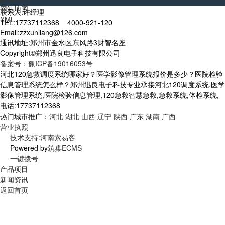
网站地图
联系人:许经理
XML
TEL:17737112368 4000-921-120
Email:zzxunliang@126.com
通讯地址:郑州市金水区东风路3财智名座
Copyright©郑州迅良电子科技有限公司
备案号：豫ICP备19016053号
河北120急救调度系统哪家好？医学影像管理系统报价是多少？医院检验
信息管理系统怎么样？郑州迅良电子科技专业承接河北120调度系统,医学
影像管理系统,医院检验信息管理,120急救智慧急救,急救系统,体检系统,
电话:17737112368
热门城市推广：
河北
湖北
山西
辽宁
陕西
广东
湖南
广西
营业执照
技术支持:河南索易客
Powered by
筑巢ECMS
一键拨号
产品项目
新闻资讯
返回首页