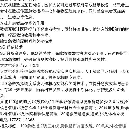
系统构建数据互联网络，医护人员可通过车载终端或移动设备，将患者生
命体征数据传至急救指挥中心和接收医院急诊科，同时整合患者既往病
史、过敏史等信息。
对提升患者生存率的作用
数据互联让医院提前了解患者病情，做好接诊准备，缩短入院到治疗的时
间，提高救治效果和生存率。
缩短急救响应时间的关键技术
5G 通信技术
5G 具备高速率、低延迟特性，保障急救数据快速稳定传输，在远程指导
现场急救时，确保高清视频流畅，提升急救准确性和有效性。
大数据分析与人工智能
大数据分析挖掘急救需求分布和疾病发病规律，人工智能学习预测，优化
派车算法，提前调配资源，提高急救响应速度。
120 急救指挥调度系统凭借核心功能和关键技术，在提升急救效率与患者
生存率上效果显著。随着科技发展，系统将不断优化，守护更多生命健
康。
河北120急救调度系统哪家好？医学影像管理系统报价是多少？医院检验
信息管理系统怎么样？郑州迅良电子科技专业承接河北120调度系统,医学
影像管理系统,医院检验信息管理,120急救智慧急救,急救系统,体检系统,
电话:17737112368
相关标签：
120急救指挥调度系统
,
急救指挥调度系统
,
120急救
,
体检管理