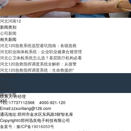
河北河南12
新闻类别
公司新闻
相关新闻
河北120急救系统选型避坑指南：各级急救
河北职业病体检系统：企业职业健康合规管理
河北公卫体检系统怎么选？基层医疗机构必看
河北120急救指挥调度系统全解析：从接警
河北120急救指挥调度系统：生命救援的"
网站首页
产品中心
新闻中心
网站地图
联系人:许经理
XML
TEL:17737112368 4000-921-120
Email:zzxunliang@126.com
通讯地址:郑州市金水区东风路3财智名座
Copyright©郑州迅良电子科技有限公司
备案号：豫ICP备19016053号