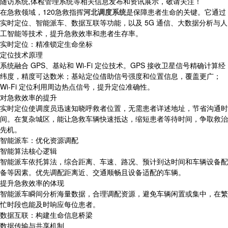
随访系统,体检管理系统等相关信息发布和资讯展示，敬请关注！
在急救领域，120急救指挥
河北调度系统
是保障患者生命的关键。它通过
实时定位、智能派车、数据互联等功能，以及 5G 通信、大数据分析与人
工智能等技术，提升急救效率和患者生存率。
实时定位：精准锁定生命坐标
定位技术原理
系统融合 GPS、基站和 Wi-Fi 定位技术。GPS 接收卫星信号精确计算经
纬度，精度可达数米；基站定位借助信号强度和位置信息，覆盖更广；
Wi-Fi 定位利用周边热点信号，提升定位准确性。
对急救效率的提升
实时定位使调度员迅速知晓呼救者位置，无需患者详述地址，节省沟通时
间。在复杂城区，能让急救车辆快速抵达，缩短患者等待时间，争取救治
先机。
智能派车：优化资源调配
智能算法核心逻辑
智能派车依托算法，综合距离、车速、路况、预计到达时间和车辆设备配
备等因素。优先调配距离近、交通顺畅且设备适配的车辆。
提升急救效率的体现
智能派车瞬间分析海量数据，合理调配资源，避免车辆闲置或集中，在繁
忙时段也能及时响应每位患者。
数据互联：构建生命信息桥梁
数据传输与共享机制