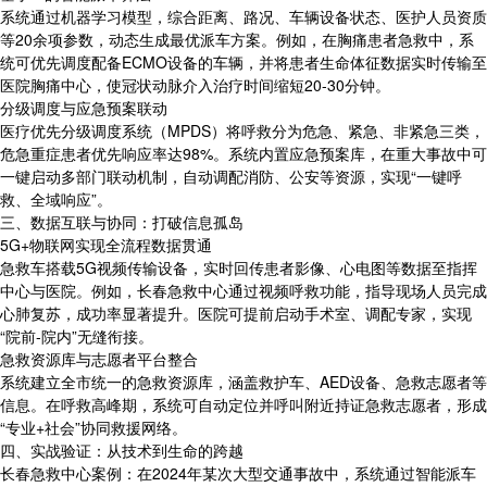
系统通过机器学习模型，综合距离、路况、车辆设备状态、医护人员资质
等20余项参数，动态生成最优派车方案。例如，在胸痛患者急救中，系
统可优先调度配备ECMO设备的车辆，并将患者生命体征数据实时传输至
医院胸痛中心，使冠状动脉介入治疗时间缩短20-30分钟。
分级调度与应急预案联动
医疗优先分级调度系统（MPDS）将呼救分为危急、紧急、非紧急三类，
危急重症患者优先响应率达98%。系统内置应急预案库，在重大事故中可
一键启动多部门联动机制，自动调配消防、公安等资源，实现“一键呼
救、全域响应”。
三、数据互联与协同：打破信息孤岛
5G+物联网实现全流程数据贯通
急救车搭载5G视频传输设备，实时回传患者影像、心电图等数据至指挥
中心与医院。例如，长春急救中心通过视频呼救功能，指导现场人员完成
心肺复苏，成功率显著提升。医院可提前启动手术室、调配专家，实现
“院前-院内”无缝衔接。
急救资源库与志愿者平台整合
系统建立全市统一的急救资源库，涵盖救护车、AED设备、急救志愿者等
信息。在呼救高峰期，系统可自动定位并呼叫附近持证急救志愿者，形成
“专业+社会”协同救援网络。
四、实战验证：从技术到生命的跨越
长春急救中心案例：在2024年某次大型交通事故中，系统通过智能派车