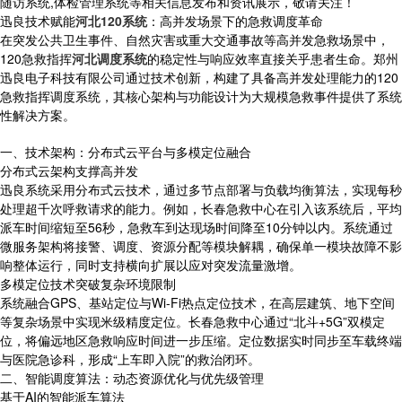
随访系统,体检管理系统等相关信息发布和资讯展示，敬请关注！
迅良技术赋能
河北120系统
：高并发场景下的急救调度革命
在突发公共卫生事件、自然灾害或重大交通事故等高并发急救场景中，
120急救指挥
河北调度系统
的稳定性与响应效率直接关乎患者生命。郑州
迅良电子科技有限公司通过技术创新，构建了具备高并发处理能力的120
急救指挥调度系统，其核心架构与功能设计为大规模急救事件提供了系统
性解决方案。
一、技术架构：分布式云平台与多模定位融合
分布式云架构支撑高并发
迅良系统采用分布式云技术，通过多节点部署与负载均衡算法，实现每秒
处理超千次呼救请求的能力。例如，长春急救中心在引入该系统后，平均
派车时间缩短至56秒，急救车到达现场时间降至10分钟以内。系统通过
微服务架构将接警、调度、资源分配等模块解耦，确保单一模块故障不影
响整体运行，同时支持横向扩展以应对突发流量激增。
多模定位技术突破复杂环境限制
系统融合GPS、基站定位与Wi-Fi热点定位技术，在高层建筑、地下空间
等复杂场景中实现米级精度定位。长春急救中心通过“北斗+5G”双模定
位，将偏远地区急救响应时间进一步压缩。定位数据实时同步至车载终端
与医院急诊科，形成“上车即入院”的救治闭环。
二、智能调度算法：动态资源优化与优先级管理
基于AI的智能派车算法