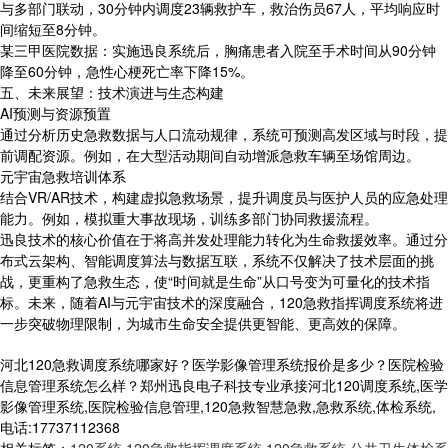
与多部门联动，30分钟内调度23辆救护车，救治伤员67人，平均响应时
间缩短至8分钟。
某三甲医院数据：实施迅良系统后，胸痛患者入院至手术时间从90分钟
降至60分钟，急性心梗死亡率下降15%。
五、未来展望：技术演进与生态构建
AI预测与资源预置
通过分析历史急救数据与人口流动规律，系统可预测高发区域与时段，提
前调配资源。例如，在大型活动期间自动增派急救车辆至场馆周边。
元宇宙急救培训体系
结合VR/AR技术，构建虚拟急救场景，提升调度员与医护人员的应急处理
能力。例如，模拟重大事故现场，训练多部门协同救援流程。
迅良技术的核心价值在于将高并发处理能力转化为生命救援效率。通过分
布式云架构、智能调度算法与数据互联，系统不仅解决了技术层面的挑
战，更重构了急救生态，使“时间就是生命”从口号变为可量化的技术指
标。未来，随着AI与元宇宙技术的深度融合，120急救指挥调度系统将进
一步突破物理限制，为城市生命安全提供更智能、更高效的保障。
河北120急救调度系统哪家好？医学影像管理系统报价是多少？医院检验
信息管理系统怎么样？郑州迅良电子科技专业承接河北120调度系统,医学
影像管理系统,医院检验信息管理,120急救智慧急救,急救系统,体检系统,
电话:17737112368