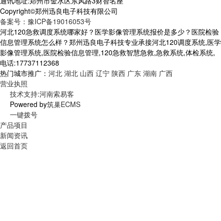
通讯地址:郑州市金水区东风路3财智名座
Copyright©郑州迅良电子科技有限公司
备案号：豫ICP备19016053号
河北120急救调度系统哪家好？医学影像管理系统报价是多少？医院检验
信息管理系统怎么样？郑州迅良电子科技专业承接河北120调度系统,医学
影像管理系统,医院检验信息管理,120急救智慧急救,急救系统,体检系统,
电话:17737112368
热门城市推广：
河北
湖北
山西
辽宁
陕西
广东
湖南
广西
营业执照
技术支持:河南索易客
Powered by
筑巢ECMS
一键拨号
产品项目
新闻资讯
返回首页