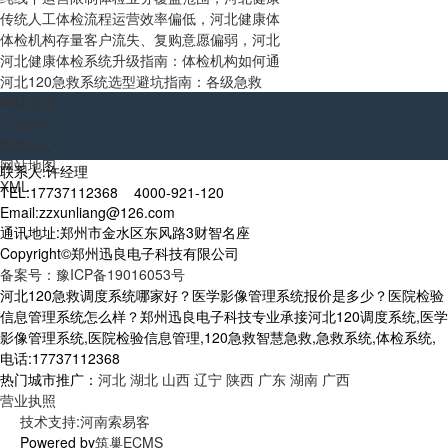
传统人工体检流程运营效率偏低，河北健康体
体检机构存量客户流失、复购意愿偏弱，河北
河北健康体检系统升级指南：体检机构如何通
河北120急救系统选型避坑指南：各级急救
网站首页
产品中心
新闻中心
网站地图
联系人:许经理
XML
TEL:17737112368 4000-921-120
Email:zzxunliang@126.com
通讯地址:郑州市金水区东风路3财智名座
Copyright©郑州迅良电子科技有限公司
备案号：豫ICP备19016053号
河北120急救调度系统哪家好？医学影像管理系统报价是多少？医院检验
信息管理系统怎么样？郑州迅良电子科技专业承接河北120调度系统,医学
影像管理系统,医院检验信息管理,120急救智慧急救,急救系统,体检系统,
电话:17737112368
热门城市推广：
河北
湖北
山西
辽宁
陕西
广东
湖南
广西
营业执照
技术支持:河南索易客
Powered by
筑巢ECMS