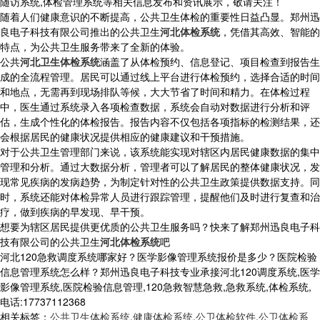
随访系统,体检管理系统等相关信息发布和资讯展示，敬请关注！
随着人们健康意识的不断提高，公共卫生体检的重要性日益凸显。郑州迅
良电子科技有限公司推出的公共卫生
河北体检系统
，凭借其高效、智能的
特点，为公共卫生服务带来了全新的体验。
公共
河北卫生体检系统
涵盖了从体检预约、信息登记、项目检查到报告生
成的全流程管理。居民可以通过线上平台进行体检预约，选择合适的时间
和地点，无需再到现场排队等候，大大节省了时间和精力。在体检过程
中，医生通过系统录入各项检查数据，系统会自动对数据进行分析和评
估，生成个性化的体检报告。报告内容不仅包括各项指标的检测结果，还
会根据居民的健康状况提供相应的健康建议和干预措施。
对于公共卫生管理部门来说，该系统能实现对辖区内居民健康数据的集中
管理和分析。通过大数据分析，管理者可以了解居民的整体健康状况，发
现常见疾病的发病趋势，为制定针对性的公共卫生政策提供数据支持。同
时，系统还能对体检异常人员进行跟踪管理，提醒他们及时进行复查和治
疗，做到疾病的早发现、早干预。
想要为辖区居民提供更优质的公共卫生服务吗？快来了解郑州迅良电子科
技有限公司的公共卫生
河北体检系统
吧
河北120急救调度系统哪家好？医学影像管理系统报价是多少？医院检验
信息管理系统怎么样？郑州迅良电子科技专业承接河北120调度系统,医学
影像管理系统,医院检验信息管理,120急救智慧急救,急救系统,体检系统,
电话:17737112368
相关标签：
公共卫生体检系统
,
健康体检系统
,
公卫体检软件
,
公卫体检系