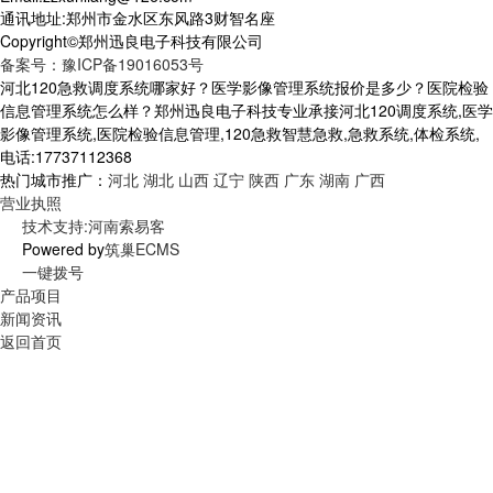
通讯地址:郑州市金水区东风路3财智名座
Copyright©郑州迅良电子科技有限公司
备案号：豫ICP备19016053号
河北120急救调度系统哪家好？医学影像管理系统报价是多少？医院检验
信息管理系统怎么样？郑州迅良电子科技专业承接河北120调度系统,医学
影像管理系统,医院检验信息管理,120急救智慧急救,急救系统,体检系统,
电话:17737112368
热门城市推广：
河北
湖北
山西
辽宁
陕西
广东
湖南
广西
营业执照
技术支持:河南索易客
Powered by
筑巢ECMS
一键拨号
产品项目
新闻资讯
返回首页