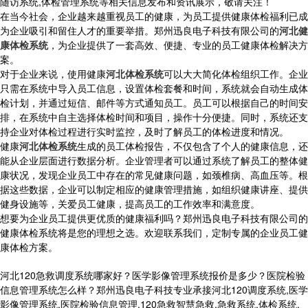
随访系统,体检管理系统等相关信息发布和资讯展示，敬请关注！
在当今社会，企业越来越重视员工的健康，为员工提供健康体检福利已成
为企业吸引和留住人才的重要举措。郑州迅良电子科技有限公司的
河北健
康体检系统
，为企业提供了一套高效、便捷、专业的员工健康体检解决方
案。
对于企业来说，使用健康
河北体检系统
可以大大简化体检组织工作。企业
只需在系统中导入员工信息，设置体检套餐和时间，系统就会自动生成体
检计划，并通过短信、邮件等方式通知员工。员工可以根据自己的时间安
排，在系统中自主选择体检时间和项目，操作十分便捷。同时，系统还支
持企业对体检过程进行实时监控，及时了解员工的体检进度和情况。
健康
河北体检系统
生成的员工体检报告，不仅包含了个人的健康信息，还
能从企业层面进行数据分析。企业管理者可以通过系统了解员工的整体健
康状况，发现企业员工中存在的常见健康问题，如颈椎病、高血压等。根
据这些数据，企业可以制定相应的健康管理措施，如组织健康讲座、提供
健身设施等，关爱员工健康，提高员工的工作效率和满意度。
想要为企业员工提供更优质的健康福利吗？郑州迅良电子科技有限公司的
健康体检系统将是您的理想之选。欢迎联系我们，定制专属的企业员工健
康体检方案。
河北120急救调度系统哪家好？医学影像管理系统报价是多少？医院检验
信息管理系统怎么样？郑州迅良电子科技专业承接河北120调度系统,医学
影像管理系统,医院检验信息管理,120急救智慧急救,急救系统,体检系统,