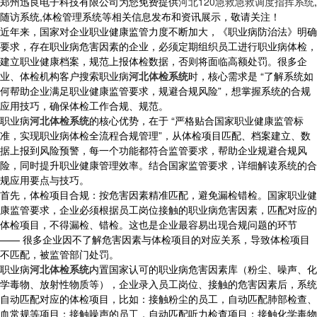
郑州迅良电子科技有限公司为您免费提供
河北120急救急救调度指挥系统
,
随访系统,体检管理系统等相关信息发布和资讯展示，敬请关注！
近年来，国家对企业职业健康监管力度不断加大，《职业病防治法》明确
要求，存在职业病危害因素的企业，必须定期组织员工进行职业病体检，
建立职业健康档案，规范上报体检数据，否则将面临高额处罚。很多企
业、体检机构客户搜索职业病
河北体检系统
时，核心需求是 “了解系统如
何帮助企业满足职业健康监管要求，规避合规风险”，想掌握系统的合规
应用技巧，确保体检工作合规、规范。
职业病
河北体检系统
的核心优势，在于 “严格贴合国家职业健康监管标
准，实现职业病体检全流程合规管理”，从体检项目匹配、档案建立、数
据上报到风险预警，每一个功能都符合监管要求，帮助企业规避合规风
险，同时提升职业健康管理效率。结合国家监管要求，详细解读系统的合
规应用要点与技巧。
首先，体检项目合规：按危害因素精准匹配，避免漏检错检。国家职业健
康监管要求，企业必须根据员工岗位接触的职业病危害因素，匹配对应的
体检项目，不得漏检、错检。这也是企业最容易出现合规问题的环节
—— 很多企业因不了解危害因素与体检项目的对应关系，导致体检项目
不匹配，被监管部门处罚。
职业病
河北体检系统
内置国家认可的职业病危害因素库（粉尘、噪声、化
学毒物、放射性物质等），企业录入员工岗位、接触的危害因素后，系统
自动匹配对应的体检项目，比如：接触粉尘的员工，自动匹配肺部检查、
血常规等项目；接触噪声的员工，自动匹配听力检查项目；接触化学毒物