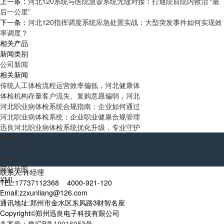
上一条：
河北120系统与医院急诊系统无缝对接：打通院前院内救治 “最
后一公里”
下一条：
河北120指挥调度系统应急处置实战：大型突发事件如何实现效
率调度？
相关产品
新闻类别
公司新闻
相关新闻
传统人工体检流程运营效率偏低，河北健康体
体检机构存量客户流失、复购意愿偏弱，河北
河北职业病体检系统合规指南：企业如何通过
河北职业病体检系统：企业职业健康合规管理
迅良河北职业病体检系统优化升级，专业守护
网站首页
产品中心
新闻中心
网站地图
联系人:许经理
XML
TEL:17737112368 4000-921-120
Email:zzxunliang@126.com
通讯地址:郑州市金水区东风路3财智名座
Copyright©郑州迅良电子科技有限公司
备案号：豫ICP备19016053号