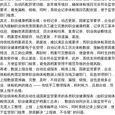
的员工，自动匹配肝肾功能、血常规等项目，确保体检项目完全符合监管
要求，避免漏检、错检。同时，系统会记录体检项目匹配依据，便于监管
部门核查。
其次，职业健康档案合规：全程记录，动态更新。国家监管要求，企业必
须为接触职业病危害因素的员工建立完整的职业健康档案，记录员工基本
信息、接触危害因素情况、历次体检结果、复查记录、职业病诊断情况
等，档案需长期留存、动态更新，不得遗漏、篡改。
传统纸质档案易丢失、易篡改，难以满足合规要求；而职业病体检系统实
现职业健康档案电子化管理，自动记录员工历次体检数据、接触危害因素
情况，员工岗位调整、离职时，档案可完整留存、便捷查询，同时支持档
案加密存储，防止篡改，完全符合监管要求。此外，系统支持档案批量导
出，方便监管部门核查，避免因档案管理不规范导致的合规风险。
再者，数据上报合规：自动生成报表，精准上报。国家监管要求，企业、
体检机构需定期将职业病体检数据上报至当地卫健部门、应急管理部门，
上报数据需准确、完整、及时，不得迟报、漏报、错报。这也是很多企
业、体检机构的痛点 —— 传统手工整理报表，耗时耗力，且易出错，导
致上报不合规。
职业病体检系统自动生成国家监管要求的各类职业健康报表（如职业病体
检情况表、职业健康监护档案汇总表），数据自动同步至上级监管平台，
无需人工整理、上报，上报准确率达 100%，同时系统记录上报记录，便
于监管部门核查，彻底解决 “上报难、不合规” 的问题。