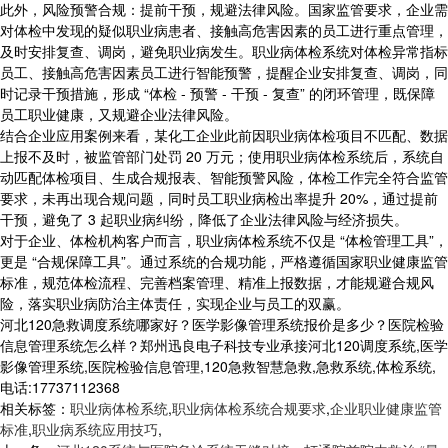
此外，风险预警合规：提前干预，规避法律风险。国家监管要求，企业需
对体检中发现的疑似职业病患者、接触高危害因素的员工进行重点管理，
及时安排复查、调岗，避免职业病发生。职业病体检系统对体检异常指标
员工、接触高危害因素员工进行智能预警，提醒企业安排复查、调岗，同
时记录干预措施，形成 “体检 - 预警 - 干预 - 复查” 的闭环管理，既保障
员工职业健康，又规避企业法律风险。
结合企业应用案例来看，某化工企业此前因职业病体检项目不匹配、数据
上报不及时，被监管部门处罚 20 万元；使用职业病体检系统后，系统自
动匹配体检项目、生成合规报表、智能预警风险，体检工作完全符合监管
要求，未再出现合规问题，同时员工职业病检出率提升 20%，通过提前
干预，避免了 3 起职业病纠纷，降低了企业法律风险与经济损失。
对于企业、体检机构客户而言，职业病体检系统不仅是 “体检管理工具”，
更是 “合规保障工具”。通过系统的合规功能，严格遵循国家职业健康监管
标准，规范体检流程、完善档案管理、精准上报数据，才能规避合规风
险，落实职业病防治主体责任，实现企业与员工的双赢。
河北120急救调度系统哪家好？医学影像管理系统报价是多少？医院检验
信息管理系统怎么样？郑州迅良电子科技专业承接河北120调度系统,医学
影像管理系统,医院检验信息管理,120急救智慧急救,急救系统,体检系统,
电话:17737112368
相关标签：
职业病体检系统
,
职业病体检系统合规要求
,
企业职业健康监管
标准
,
职业病系统应用技巧
,