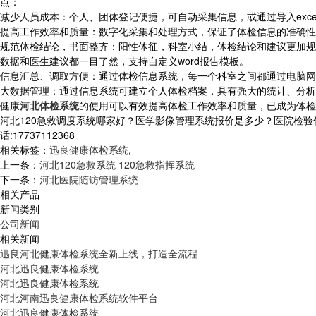
点：
减少人员成本：个人、团体登记便捷，可自动采集信息，或通过导入exc
提高工作效率和质量：数字化采集和处理方式，保证了体检信息的准确性
规范体检结论，书面整齐：阳性体征，科室小结，体检结论和建议更加规
数据和医生建议都一目了然，支持自定义word报告模板。
信息汇总、调取方便：通过体检信息系统，每一个科室之间都通过电脑网
大数据管理：通过信息系统可建立个人体检档案，具有强大的统计、分析
健康
河北体检系统
的使用可以有效提高体检工作效率和质量，已成为体检
河北120急救调度系统哪家好？医学影像管理系统报价是多少？医院检验信
话:17737112368
相关标签：
迅良健康体检系统
,
上一条：
河北120急救系统 120急救指挥系统
下一条：
河北医院随访管理系统
相关产品
新闻类别
公司新闻
相关新闻
迅良河北健康体检系统全新上线，打造全流程
河北迅良健康体检系统
河北迅良健康体检系统
河北河南迅良健康体检系统软件平台
河北迅良健康体检系统