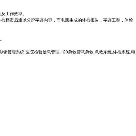
量及工作效率。
体检档案后难以分辨字迹内容，而电脑生成的体检报告，字迹工整，体检
。
管理系统,医院检验信息管理,120急救智慧急救,急救系统,体检系统,电