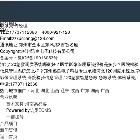
网站首页
产品中心
新闻中心
网站地图
联系人:许经理
XML
TEL:17737112368 4000-921-120
Email:zzxunliang@126.com
通讯地址:郑州市金水区东风路3财智名座
Copyright©郑州迅良电子科技有限公司
备案号：豫ICP备19016053号
河北120急救调度系统哪家好？医学影像管理系统报价是多少？医院检验
信息管理系统怎么样？郑州迅良电子科技专业承接河北120调度系统,医学
影像管理系统,医院检验信息管理,120急救智慧急救,急救系统,体检系统,
电话:17737112368
热门城市推广：
河北
湖北
山西
辽宁
陕西
广东
湖南
广西
营业执照
技术支持:河南索易客
Powered by
筑巢ECMS
一键拨号
产品项目
新闻资讯
返回首页