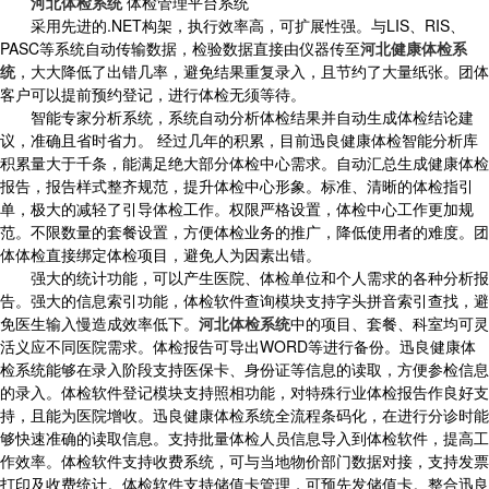
河北体检系统
体检管理平台系统
采用先进的.NET构架，执行效率高，可扩展性强。与LIS、RIS、
PASC等系统自动传输数据，检验数据直接由仪器传至
河北健康体检系
统
，大大降低了出错几率，避免结果重复录入，且节约了大量纸张。团体
客户可以提前预约登记，进行体检无须等待。
智能专家分析系统，系统自动分析体检结果并自动生成体检结论建
议，准确且省时省力。 经过几年的积累，目前迅良健康体检智能分析库
积累量大于千条，能满足绝大部分体检中心需求。自动汇总生成健康体检
报告，报告样式整齐规范，提升体检中心形象。标准、清晰的体检指引
单，极大的减轻了引导体检工作。权限严格设置，体检中心工作更加规
范。不限数量的套餐设置，方便体检业务的推广，降低使用者的难度。团
体体检直接绑定体检项目，避免人为因素出错。
强大的统计功能，可以产生医院、体检单位和个人需求的各种分析报
告。强大的信息索引功能，体检软件查询模块支持字头拼音索引查找，避
免医生输入慢造成效率低下。
河北体检系统
中的项目、套餐、科室均可灵
活义应不同医院需求。体检报告可导出WORD等进行备份。迅良健康体
检系统能够在录入阶段支持医保卡、身份证等信息的读取，方便参检信息
的录入。体检软件登记模块支持照相功能，对特殊行业体检报告作良好支
持，且能为医院增收。迅良健康体检系统全流程条码化，在进行分诊时能
够快速准确的读取信息。支持批量体检人员信息导入到体检软件，提高工
作效率。体检软件支持收费系统，可与当地物价部门数据对接，支持发票
打印及收费统计。体检软件支持储值卡管理，可预先发储值卡。整合迅良