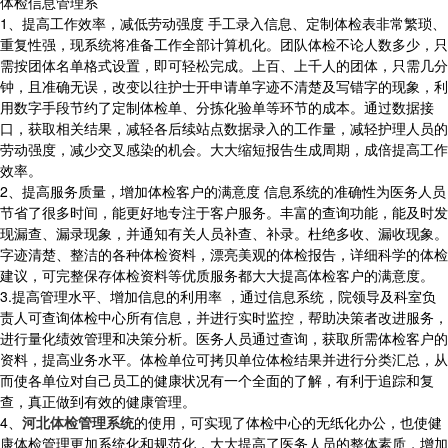
体检信息管理系
1、提高工作效率，减低劳动强度 手工录入信息、定制体检表非常繁琐、
重复性强，现系统将准备工作全部计算机化。团队体检不论人数多少，只
需按团体名单格式设置，即可轻松完成。上百、上千人的团体，只需几分
钟，且准确无误，改变以往护士开申请单字迹不清楚及写错字的现象，利
用数字手段节约了定制体检单、分拣化验单等环节的成本。通过数据接
口，获取相关结果，减轻各后续站点数据录入的工作量，减轻护理人员的
劳动强度，减少交叉感染的机会。大大缩短报告生成周期，成倍提高工作
效率。
2、提高服务质量，增加体检客户的满意度 信息系统的准确性为医务人员
节省了很多时间，能更好地专注于客户服务。丰富的查询功能，能及时发
现漏查、漏录现象，并通知有关人员补查、补录。杜绝多收、漏收现象。
字迹清楚、整洁的各种体检资料，漂亮美观的体检报告，详细科学的体检
建议，可完整保存体检资料等优质服务都大大提高体检客户的满意度。
3.提高管理水平、增加信息的利用率 ，通过信息系统，院领导及科室负
责人可查询体检中心所有信息，并进行实时监控，帮助决策者改进服务，
进行量化绩效管理和决策分析。医务人员通过查询，获取所需体检客户的
资料，提高业务水平。体检单位可拷贝单位体检结果并进行分类汇总，从
而使各单位对自己员工的健康状况有一个全面的了解，有利于追踪和复
查，真正做到有效的健康管理。
4、
河北体检管理系统
的使用，可实现了体检中心的无纸化办公，也使健
康体检管理更加系统化和规范化，大大提高了医务人员的整体素质，增加