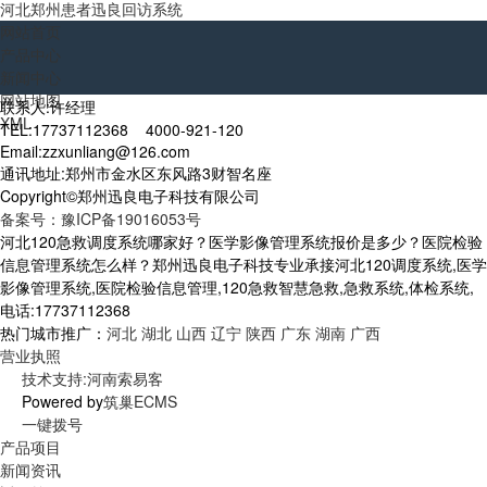
河北郑州患者迅良回访系统
网站首页
产品中心
新闻中心
网站地图
联系人:许经理
XML
TEL:17737112368 4000-921-120
Email:zzxunliang@126.com
通讯地址:郑州市金水区东风路3财智名座
Copyright©郑州迅良电子科技有限公司
备案号：豫ICP备19016053号
河北120急救调度系统哪家好？医学影像管理系统报价是多少？医院检验
信息管理系统怎么样？郑州迅良电子科技专业承接河北120调度系统,医学
影像管理系统,医院检验信息管理,120急救智慧急救,急救系统,体检系统,
电话:17737112368
热门城市推广：
河北
湖北
山西
辽宁
陕西
广东
湖南
广西
营业执照
技术支持:河南索易客
Powered by
筑巢ECMS
一键拨号
产品项目
新闻资讯