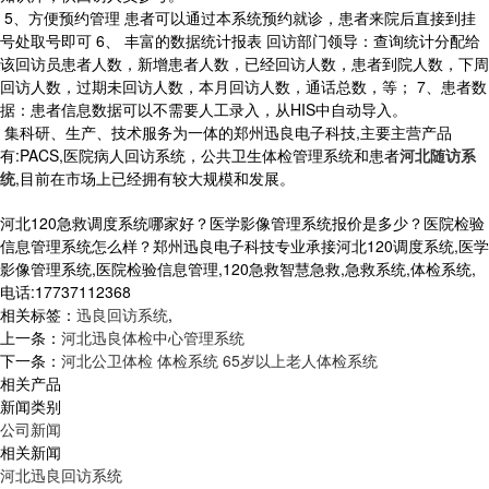
5、方便预约管理 患者可以通过本系统预约就诊，患者来院后直接到挂
号处取号即可 6、 丰富的数据统计报表 回访部门领导：查询统计分配给
该回访员患者人数，新增患者人数，已经回访人数，患者到院人数，下周
回访人数，过期未回访人数，本月回访人数，通话总数，等； 7、患者数
据：患者信息数据可以不需要人工录入，从HIS中自动导入。
集科研、生产、技术服务为一体的郑州迅良电子科技,主要主营产品
有:PACS,医院病人回访系统，公共卫生体检管理系统和患者
河北随访系
统
,目前在市场上已经拥有较大规模和发展。
河北120急救调度系统哪家好？医学影像管理系统报价是多少？医院检验
信息管理系统怎么样？郑州迅良电子科技专业承接河北120调度系统,医学
影像管理系统,医院检验信息管理,120急救智慧急救,急救系统,体检系统,
电话:17737112368
相关标签：
迅良回访系统
,
上一条：
河北迅良体检中心管理系统
下一条：
河北公卫体检 体检系统 65岁以上老人体检系统
相关产品
新闻类别
公司新闻
相关新闻
河北迅良回访系统