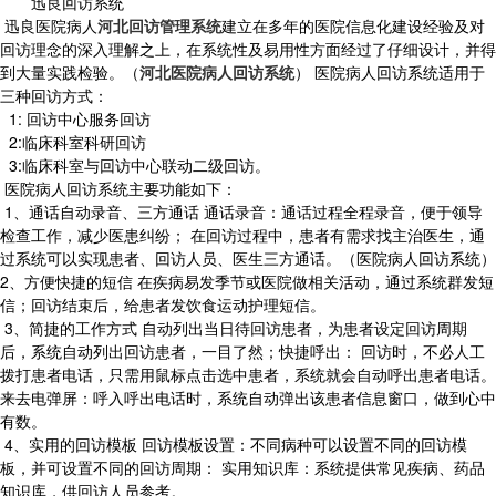
迅良回访系统
迅良医院病人
河北回访管理系统
建立在多年的医院信息化建设经验及对
回访理念的深入理解之上，在系统性及易用性方面经过了仔细设计，并得
到大量实践检验。（
河北医院病人回访系统
） 医院病人回访系统适用于
三种回访方式：
1: 回访中心服务回访
2:临床科室科研回访
3:临床科室与回访中心联动二级回访。
医院病人回访系统主要功能如下：
1、通话自动录音、三方通话 通话录音：通话过程全程录音，便于领导
检查工作，减少医患纠纷； 在回访过程中，患者有需求找主治医生，通
过系统可以实现患者、回访人员、医生三方通话。（医院病人回访系统）
2、方便快捷的短信 在疾病易发季节或医院做相关活动，通过系统群发短
信；回访结束后，给患者发饮食运动护理短信。
3、简捷的工作方式 自动列出当日待回访患者，为患者设定回访周期
后，系统自动列出回访患者，一目了然；快捷呼出： 回访时，不必人工
拨打患者电话，只需用鼠标点击选中患者，系统就会自动呼出患者电话。
来去电弹屏：呼入呼出电话时，系统自动弹出该患者信息窗口，做到心中
有数。
4、实用的回访模板 回访模板设置：不同病种可以设置不同的回访模
板，并可设置不同的回访周期： 实用知识库：系统提供常见疾病、药品
知识库，供回访人员参考。