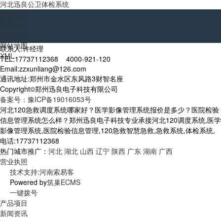
河北迅良公卫体检系统
网站首页
产品中心
新闻中心
网站地图
联系人:许经理
XML
TEL:17737112368 4000-921-120
Email:zzxunliang@126.com
通讯地址:郑州市金水区东风路3财智名座
Copyright©郑州迅良电子科技有限公司
备案号：豫ICP备19016053号
河北120急救调度系统哪家好？医学影像管理系统报价是多少？医院检验
信息管理系统怎么样？郑州迅良电子科技专业承接河北120调度系统,医学
影像管理系统,医院检验信息管理,120急救智慧急救,急救系统,体检系统,
电话:17737112368
热门城市推广：
河北
湖北
山西
辽宁
陕西
广东
湖南
广西
营业执照
技术支持:河南索易客
Powered by
筑巢ECMS
一键拨号
产品项目
新闻资讯