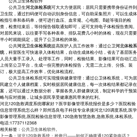
公共卫生体检软件
公共卫生
河北体检系统
可大大方便居民：居民只需要携带身份证件到
卫生院，通过扫码便可自动识别身份信息，可自助采集照片，可以生成体
检指引单和条码单，便可进行血压、血常规、心电图、B超等项目的检
查，检查结束后，等待报告领取通知即可，还可支持电子体检报告查阅。
对居民来说，以往要手写各种表单、排队花费几小时的体检，现在只需要
半小时就能搞定，提升了公卫体检的体验。
公共
河北卫生体检系统
提高医护人员工作效率：通过公卫
河北体检系
统
，科室医生可快速录入体检结果，自动生成体检小结，省去了基层医务
人员大量手工录入、处理等工作，同时，检验结果、影像结果可自动汇总
上传至公卫平台，生成一份完整的体检报告，无需二次上传、分拣、装
订，极大提高工作效率，优化体检流程。
公共卫生体检系统可实现慢病健康管理：通过公卫体检系统，可为居
民建立个人健康档案，实时根据居民健康信息，每一次体检结果都记录在
案，还可以通过大数据分析，掌握各类人群健康状况，制定科学的干预策
略与应对措施，让城乡居民享受健康惠民带来的红利。
河北120急救调度系统哪家好？医学影像管理系统报价是多少？医院检验
信息管理系统怎么样？郑州迅良电子科技专业承接河北120调度系统,医学
影像管理系统,医院检验信息管理,120急救智慧急救,急救系统,体检系统,
电话:17737112368
相关标签：
公共卫生体检软件
,
上一条：
河北120急救系统：抢救日——如何正确拨通120紧急电话？