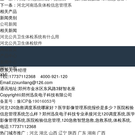
下一条：
河北河南迅良体检信息管理系
相关产品
新闻类别
公司新闻
相关新闻
河北公共卫生体检系统有什么用
河北公共卫生体检软件
网站首页
产品中心
新闻中心
网站地图
联系人:许经理
XML
TEL:17737112368 4000-921-120
Email:zzxunliang@126.com
通讯地址:郑州市金水区东风路3财智名座
Copyright©郑州迅良电子科技有限公司
备案号：豫ICP备19016053号
河北120急救调度系统哪家好？医学影像管理系统报价是多少？医院检验
信息管理系统怎么样？郑州迅良电子科技专业承接河北120调度系统,医学
影像管理系统,医院检验信息管理,120急救智慧急救,急救系统,体检系统,
电话:17737112368
热门城市推广：
河北
湖北
山西
辽宁
陕西
广东
湖南
广西