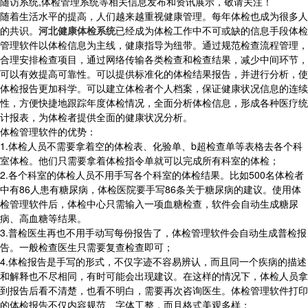
随访系统,体检管理系统等相关信息发布和资讯展示，敬请关注！
随着生活水平的提高，人们越来越重视健康管理。每年体检也成为很多人
的共识。
河北健康体检系统
已经成为体检工作中不可或缺的信息手段体检
管理软件以体检信息为主线，健康指导为纽带。通过规范检查流程管理，
合理安排检查项目，通过网络传输各类检查和检查结果，减少中间环节，
可以有效提高可靠性。可以提供标准化的体检结果报告，并进行分析，使
体检报告更加科学。可以建立体检者个人档案，保证健康状况信息的连续
性，方便快捷地跟踪年度体检情况，全面分析体检信息，形成各种医疗统
计报表，为体检者提供全面的健康状况分析。
体检管理软件的优势：
1.体检人员不需要拿着空的体检表、化验单、b超检查单等表格去各个科
室体检。他们只需要拿着体检指令单就可以完成所有科室的体检；
2.各个科室的体检人员不用手写各个科室的体检结果。比如500名体检者
中有86人患有糖尿病，体检医院要手写86条关于糖尿病的建议。使用体
检管理软件后，体检中心只需输入一项血糖检查，软件会自动生成糖尿
病、高血糖等结果。
3.普检医生再也不用手动写每份报告了，体检管理软件会自动生成普检报
告。一般检查医生只需要复查检查即可；
4.体检报告是手写的形式，不仅字迹不容易辨认，而且同一个疾病的描述
和解释也不尽相同，有时可能会出现建议。在这样的情况下，体检人员拿
到报告后看不清楚，也看不明白，需要再次咨询医生。体检管理软件打印
的体检报告不仅内容规范、字体工整，而且格式美观多样；