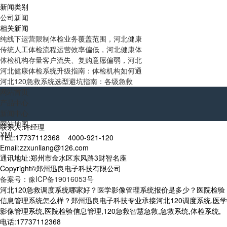
新闻类别
公司新闻
相关新闻
纯线下运营限制体检业务覆盖范围，河北健康
传统人工体检流程运营效率偏低，河北健康体
体检机构存量客户流失、复购意愿偏弱，河北
河北健康体检系统升级指南：体检机构如何通
河北120急救系统选型避坑指南：各级急救
网站首页
产品中心
新闻中心
网站地图
联系人:许经理
XML
TEL:17737112368 4000-921-120
Email:zzxunliang@126.com
通讯地址:郑州市金水区东风路3财智名座
Copyright©郑州迅良电子科技有限公司
备案号：豫ICP备19016053号
河北120急救调度系统哪家好？医学影像管理系统报价是多少？医院检验
信息管理系统怎么样？郑州迅良电子科技专业承接河北120调度系统,医学
影像管理系统,医院检验信息管理,120急救智慧急救,急救系统,体检系统,
电话:17737112368