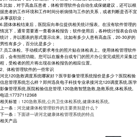
5.比如，对于高血压患者，体检管理软件会自动生成保健建议，还可以根
据患者的工作环境和工作时间分析病情与工作的关系，或者判断是否不宜
从事该职业；
6.团体体检结束后，医院应向单位提供相关统计报表。在没有软件管理的
情况下，通常需要逐一查看体检报告；软件使用后，各种统计报表会自动
统计，并以图表的形式显示出来。比如有多少人患有高血压，20-30岁的
男性有多少，百分比是多少；
7.员工体检。手动模式要求考生的照片贴在体检表上。使用体检管理软件
后，会有拍照功能。您可以在服务台或专门的照片办公室完成照片采集过
程，受检者的照片将出现在体检报告的相应位置。
2、体检管理软件的一些常识
河北120急救调度系统哪家好？医学影像管理系统报价是多少？医院检验
信息管理系统怎么样？郑州迅良电子科技专业承接河北120调度系统,医学
影像管理系统,医院检验信息管理,120急救智慧急救,急救系统,体检系统,
电话:17737112368
相关标签：
120急救系统
,
公共卫生体检系统
,
健康体检系统
,
上一条：
河北健康体检管理软件的主要类别是什么？
下一条：
下面讲一讲河北健康体检管理系统的特点
相关产品