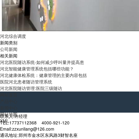
河北综合调度
新闻类别
公司新闻
相关新闻
河北医院随访系统-如何减少呼叫量并提高患
河北智能健康管理系统包括哪些功能？
河北健康体检系统：健康管理的主要内容包括
医院河北患者随访管理系统
河北医院随访管理:医院三级随访
网站首页
产品中心
新闻中心
网站地图
联系人:许经理
XML
TEL:17737112368 4000-921-120
Email:zzxunliang@126.com
通讯地址:郑州市金水区东风路3财智名座