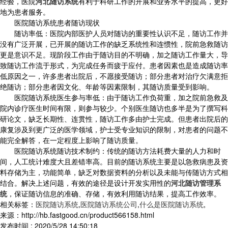
经验，医院
河北随访系统
有利于科研工作的开展和业务水平的提高，更好
地为患者服务。
医院随访系统患者随访现状
随访率低：医院内部医护人员对随访的重要性认识不足，随访工作并
没有广泛开展，已开展的随访工作的缺乏系统性和连惯性，院前急救随访
更是意识不足。现阶段工作由于随访目的不明确，加之随访工作量大，导
致随访工作流于形式，为完成任务而疲于应付。患者因素也是造成随访率
低原因之一，许多患者出院后，不愿接受随访；部分患者对治疗欠满意拒
绝随访；部分患者因文化、年龄等因素限制，其随访质量受到影响。
医院随访系统医生参与率低：由于随访工作负荷重，加之院前急救及
院内诊疗医生时间有限，则参与较少。个别医生随访也多半是为了撰写科
研论文，缺乏长期性、连贯性，随访工作多由护士完成。但患者出院后的
康复涉及到更广泛的医学领域，护士受专业知识的限制，对患者的问题不
能完全解答，在一定程度上影响了随访质量。
医院随访系统随访技术制约：传统的随访方法耗费大量的人力和时
间，人工统计难度大且差错率高。目前的随访系统主要是以急救病患及资
料存储为主，功能简单，缺乏对数据资料的分析以及未能与传随访方式相
结合。解决上述问题，有效的途径是设计开发实用性的
河北随访管理系
统
，保证随访信息的准确、存储，有效利用随访结果，提高工作效率。
相关标签：
医院随访系统
,
医院随访系统公司
,
什么是医院随访系统
,
来源：http://hb.fastgood.cn/product566158.html
发布时间 : 2020/5/28 14:50:18