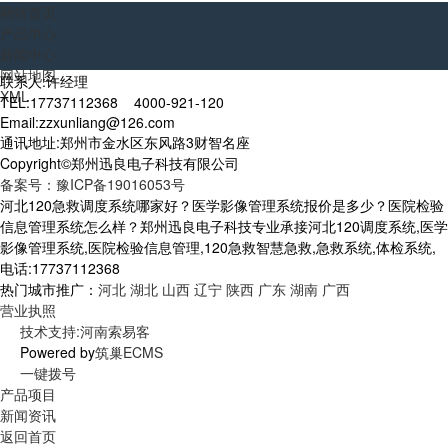
网站首页
产品中心
新闻中心
网站地图
联系人:许经理
XML
TEL:17737112368 4000-921-120
Email:zzxunliang@126.com
通讯地址:郑州市金水区东风路3财智名座
Copyright©郑州迅良电子科技有限公司
备案号：豫ICP备19016053号
河北120急救调度系统哪家好？医学影像管理系统报价是多少？医院检验
信息管理系统怎么样？郑州迅良电子科技专业承接河北120调度系统,医学
影像管理系统,医院检验信息管理,120急救智慧急救,急救系统,体检系统,
电话:17737112368
热门城市推广：
河北
湖北
山西
辽宁
陕西
广东
湖南
广西
营业执照
技术支持:河南索易客
Powered by
筑巢ECMS
一键拨号
产品项目
新闻资讯
返回首页