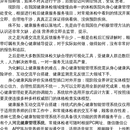
异常指标值，如果不对其进行干涉，后面会迈向病症情况，变成 患者。
现阶段，在我国健康体检领域慢慢由单一的体检医院向身心健康管理
处变化，根据进行检后健康服务服务项目，对常规体检中看到的情况开展
立即、合理地干涉，真真正正保证得病看病、没病预防疾病。
殊不知，健康服务难以落地式，先是由于在我国住户积极管理方法的
认识还非常欠缺，必须 营养师立即去监管、提示。
次之是沟通交流意见反馈服务平台少，一般是在检后汇报讲解时，顺
带叮嘱有关身心健康辅导提议，对于实际如何做，做得如何，沒有非常好
的报告和追踪。
之后是绝大多数医院体检欠缺合理的可视化工具，亚健康人群总数巨
大，人力解决效率低，一对一服务无法提高产量。
为化解以上健康服务的难点，身心健康智能管理系统需从身心健康风
险评价、互动交流平台搭建、健康监测意见反馈三大领域下手。
身心健康风险评价实体模型插口对外开放：现阶段业界评定实体模型
在公信力、合理性层面尚不统一，为可以立即选用全新的研究成果，给身
心健康管理处更高的协调能力，系统软件选用开放式设计方案，可按照须
要灵便连接多种多样权威部门的体格检查实体模型。
健康服务互动交流平台搭建：传统式的身心健康智能管理系统仅仅用
于适用营养师的日常工作中，和常规体检者的交互不够，顾客依存性差，
杏林七贤身心健康智能管理系统不但具备强大功能的营养师服务平台，也
有个人
河北健康管理系统
。常规体检者可随时根据PC网址、微信微信公
众号、APP等与营养师开展沟通交流，适用语音留言、视频聊天、上传图