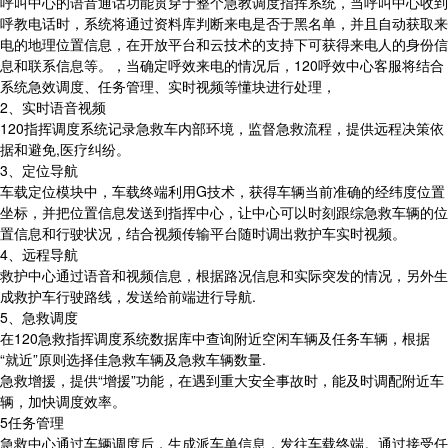
呼叫中心的语音通话功能贯穿于整个急教调度指挥系统，当呼叫中心收到
呼教电话时，系统将通过资料库判断来电是否于黑名单，并且自动获取来
电的地理位置信息，在开放平台和云技术的支持下可获得来电人的身份信
息和联系信息等。，当确定呼效来电的情况后，120呼效中心客服将结合
系统急效调度、任务管理、实时视频等懂块进行处理，
2、实时语音视频
120指挥调度系统记录急救车内部环境，监督急救流程，提供远程决策依
据和避免,医疗纠纷。
3、定位导航
车载定位模块中，车载终端利用G技术，获得车辆当前准确的经纬度位置
坐标，并把位置信息发送到指挥中心，让中心可以时刻跟综急救车辆的位
置信息和行驶状况，结合视频传输平台随时调出救护车实时视频。
4、远程导航
救护中心通过语音和视频信息，根据路况信息和实际突发的情况，另外生
成救护车行驶路线，发送给前端进行导航.
5、急救调度
在120急救指挥调度系统数据库中查询附近空闲车辆及任务车辆，根据
“就近”原则选择佳急救车辆及急救车辆数量.
急救增援，提供“增援”功能，在遇到重大安全事故时，能及时调配附近车
辆，加快调度效率。
5任务管理
急救中心通过车辆调度后，生成派车单信息，发往车载终端。通过接受任