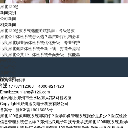
河北120急
新闻类别
公司新闻
相关新闻
河北120急救系统选型避坑指南：各级急救
河北公卫体检系统怎么选？基层医疗机构必看
迅良河北职业病体检系统优化升级，专业守护
迅良河北健康体检系统全新上线，打造全流程
迅良河北公共卫生体检系统全面升级，赋能基
网站首页
产品中心
新闻中心
网站地图
联系人:许经理
XML
TEL:17737112368 4000-921-120
Email:zzxunliang@126.com
通讯地址:郑州市金水区东风路3财智名座
Copyright©郑州迅良电子科技有限公司
备案号：豫ICP备19016053号
河北120急救调度系统哪家好？医学影像管理系统报价是多少？医院检验
信息管理系统怎么样？郑州迅良电子科技专业承接河北120调度系统,医学
影像管理系统,医院检验信息管理,120急救智慧急救,急救系统,体检系统,