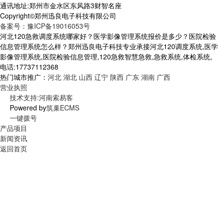
通讯地址:郑州市金水区东风路3财智名座
Copyright©郑州迅良电子科技有限公司
备案号：豫ICP备19016053号
河北120急救调度系统哪家好？医学影像管理系统报价是多少？医院检验
信息管理系统怎么样？郑州迅良电子科技专业承接河北120调度系统,医学
影像管理系统,医院检验信息管理,120急救智慧急救,急救系统,体检系统,
电话:17737112368
热门城市推广：
河北
湖北
山西
辽宁
陕西
广东
湖南
广西
营业执照
技术支持:河南索易客
Powered by
筑巢ECMS
一键拨号
产品项目
新闻资讯
返回首页