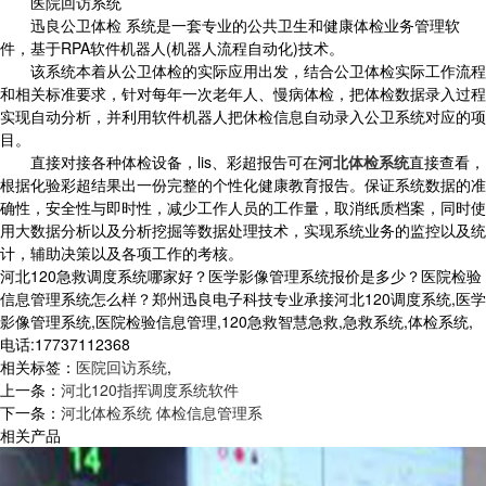
医院回访系统
迅良公卫体检 系统是一套专业的公共卫生和健康体检业务管理软
件，基于RPA软件机器人(机器人流程自动化)技术。
该系统本着从公卫体检的实际应用出发，结合公卫体检实际工作流程
和相关标准要求，针对每年一次老年人、慢病体检，把体检数据录入过程
实现自动分析，并利用软件机器人把休检信息自动录入公卫系统对应的项
目。
直接对接各种体检设备，lis、彩超报告可在
河北体检系统
直接查看，
根据化验彩超结果出一份完整的个性化健康教育报告。保证系统数据的准
确性，安全性与即时性，减少工作人员的工作量，取消纸质档案，同时使
用大数据分析以及分析挖掘等数据处理技术，实现系统业务的监控以及统
计，辅助决策以及各项工作的考核。
河北120急救调度系统哪家好？医学影像管理系统报价是多少？医院检验
信息管理系统怎么样？郑州迅良电子科技专业承接河北120调度系统,医学
影像管理系统,医院检验信息管理,120急救智慧急救,急救系统,体检系统,
电话:17737112368
相关标签：
医院回访系统
,
上一条：
河北120指挥调度系统软件
下一条：
河北体检系统 体检信息管理系
相关产品