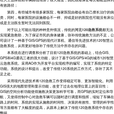
有效路径；
第四，有些城市有很多家医院，每家医院由都会有自己擅长治疗的病
类，同时，每家医院的设施都会不一样、抑或是好的医院也可能没有床位
或是主治医生暂时无法回到医院。
对于以上可能出现的种种意外情况，传统的
河北120急救系统
都无法
实现紧急救助，为了保证市民的身体健康，弥补传统施救方法的不足，公
司设计了一种基于GIS/GPS的现代计算机、通信等先进技术的120智慧云
急救系统，从而更好地弥补了传统方法中所存在的问题。
本系统在进行调查和分析了目前120急救系统的基础上，结合GIS、
GPS和4G通讯三者的强大功能，设计了基于GIS/GPS/4G的城市120智慧
云急救系统。采用AO作为开发平台实现程序的编写，实现了系统的特定
功能。系统的设计和提出，改变了传统120系统的工作方式，弥补了其不
足之处。
采用现代先进技术将120急救工作变得稳定可靠、更加智能化。利用
GIS强大的地图管理和显示功能，改变了过去在地理位置上的盲目性；
GIS的空间分析功能使得施救决策更加科学可靠，而GPS的实时定位和导
航，又使得控制中心对急救车辆可以随时进行调度和指挥，缩短了车辆在
路上的时间。系统的实现从施救的时间性、决策的有效性、管理的科学性
等方面都有了大幅度的提高，从跟本上解决了传统120急救系统中存在的
弊端。