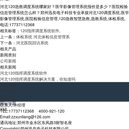
河北120急救调度系统哪家好？医学影像管理系统报价是多少？医院检验
信息管理系统怎么样？郑州迅良电子科技专业承接河北120调度系统,医学
影像管理系统,医院检验信息管理,120急救智慧急救,急救系统,体检系统,
电话:17737112368
相关标签：
120指挥调度系统软件
,
上一条：
体检系统 河北体检信息管理系
下一条：
河北医院回访系统
相关产品
新闻类别
公司新闻
相关新闻
河北120指挥调度系统软件
河北120指挥调度系统解决方案，你知道吗
网站首页
产品中心
新闻中心
网站地图
联系人:许经理
XML
TEL:17737112368 4000-921-120
Email:zzxunliang@126.com
通讯地址:郑州市金水区东风路3财智名座
Copyright©郑州迅良电子科技有限公司