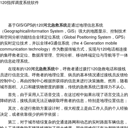
120指挥调度系统软件
基于GIS/GPS的120
河北急救系统
是通过地理信息系统
（GeographicalInformation System，GIS）强大的地图显示、控制技术
和空间分析功能结合全球定位系统（Global Positioning System，GPS）
的实时定位技术，并以全球4G通信系统（the 4 Generation mobile
communication technology）作为数据传输方式，实现与120电话相连接
的集呼救者定位、数据库管理、空间分析、移动终端定位与导航等于一体
的信息处理系统。
在现有的120
河北急救系统
中，呼救者通过拨打120急救电话和接线
员进行信息交流。呼救者的地理位置、病员的基本情况通过接线员反馈给
控制中心，再由控制中心根据所获得的信息来进行决策施救。然而，随着
城市面积、人口和建筑物密度的膨胀，传统的急救系统已显得力不从心。
首先，由于采用人工语音交流，在这过程中如果出现了语言交流上的
障碍的话，接线员就无法正确获取呼救者的信息，特别是地理位置信息；
其次，在进行救助方案设计时，很大程度上是由工作人员的个人经验
决定，或者依靠很少的科学依据；
第三，对于城市错综复杂的交通道路网和动态的实时路面车辆信息，
给人工选择救助车辆路线增加了很大难度，因此很难保证每次都能选择到