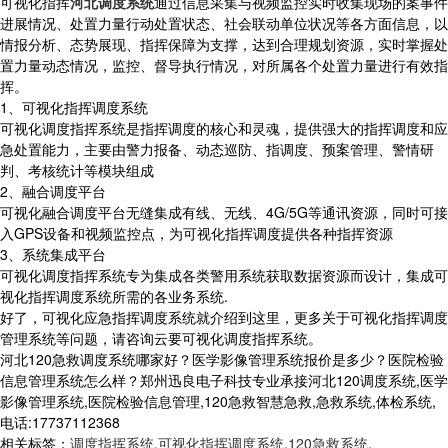
可视化指挥
河北调度系统
通过信息采集与视频监控实时收集现场的案事件
进展情况、处置力量行动处置状态、社会联动单位状况等各方面信息，以
情报分析、态势展现、指挥保障为支撑，达到合理规划资源，实时掌握处
置力量动态情况，监控、督导执行情况，对所属各个处置力量进行有效指
挥。
1、可视化指挥调度系统
可视化调度指挥系统是指挥调度的核心和灵魂，提供强大的指挥调度和应
急处置能力，主要由警力报备、动态巡防、指调度、预案管理、警情研
判、考核统计等模块组成
2、融合调度平台
可视化融合调度平台无缝集成有线、无线、4G/5G等通讯资源，同时可接
入GPS设备和视频监控点，为可视化指挥调度提供各种指挥资源
3、系统集成平台
可视化调度指挥系统专为集成各类警用系统获取数据资源而设计，集成可
视化指挥调度系统所需的各业务系统.
好了，可视化应急指挥调度系统就介绍到这里，更多关于可视化指挥调度
管理系统等问题，请咨询云要可视化调度指挥系统。
河北120急救调度系统哪家好？医学影像管理系统报价是多少？医院检验
信息管理系统怎么样？郑州迅良电子科技专业承接河北120调度系统,医学
影像管理系统,医院检验信息管理,120急救智慧急救,急救系统,体检系统,
电话:17737112368
相关标签：
调度指挥系统
,
可视化指挥调度系统
,
120急救系统
,