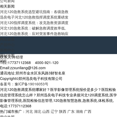
公司新闻
相关新闻
河北120急救系统选型避坑指南：各级急救
迅良电子河北120急救指挥调度系统重磅发
河北120指挥调度系统：攻克急救资源调度
河北120急救系统：破解急救调度效率低、
河北120急救系统：应对突发事件急救响应
网站首页
产品中心
新闻中心
网站地图
联系人:许经理
XML
TEL:17737112368 4000-921-120
Email:zzxunliang@126.com
通讯地址:郑州市金水区东风路3财智名座
Copyright©郑州迅良电子科技有限公司
备案号：豫ICP备19016053号
河北120急救调度系统哪家好？医学影像管理系统报价是多少？医院检验
信息管理系统怎么样？郑州迅良电子科技专业承接河北120调度系统,医学
影像管理系统,医院检验信息管理,120急救智慧急救,急救系统,体检系统,
电话:17737112368
热门城市推广：
河北
湖北
山西
辽宁
陕西
广东
湖南
广西
营业执照