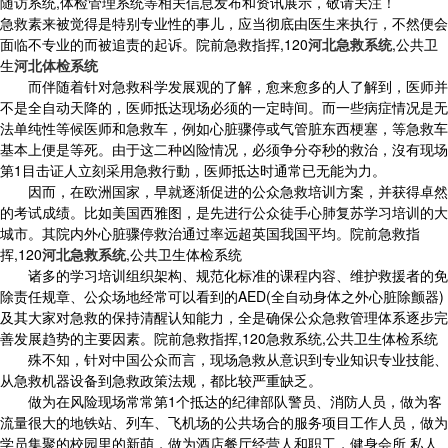
随访系统,体检管理系统等相关信息发布和资讯展示，敬请关注！
急救素来被觉得是特别专业性的事儿，应当彻底由医生来执行，不然便会
面临不专业的而被追责的起诉。院前急救指挥,120
河北急救系统
,公共卫
生
河北体检系统
而伴随着针对急救科学发展观的了解，愈来愈多的人了解到，医师并
不是全自动天降的，医师抵达现场必须的一定時间。而一些病症情况是无
法单纯性等候医师和急救车，例如心脏骤停或气管脏东西梗塞，等急救车
基本上便是等死。由于这二种凶险情况，必须争分夺秒的救治，沒有现场
第1目击证人立刻采用急救行動，医师抵达时通常已无能为力。
因而，在欧洲国家，早就逐渐促进的公众急救培训方案，并获得卓然
的考试成绩。比如美国西雅图，是先进行公众徒手心肺复苏学习培训的大
城市。其院内外心脏骤停救治通过率远超英国我国平均。院前急救指
挥,120
河北急救系统
,公共卫生体检系统
诸多的学习培训组织架构、规范化标准的课程内容、维护救援者的免
除责任规章、公众场地经常可以看到的AED(全自动身体之外心脏除颤器)
及其大家对急救的保持清醒认知能力，全是确保公众急救管理体系逐步完
善发展趋势的主要因素。院前急救指挥,120急救系统,公共卫生体检系统
殊不知，针对中国公众而言，现场急救从意识到专业知识专业技能、
从急救机器设备到急救政策法规，都比较严重缺乏。
做为在风险现场常常第1个抵达的纪律部队警员、消防人员，做为客
流量很大的地铁站、列车、飞机场的公共场合的服务项目工作人员，做为
学员集聚的校园里的新萌，做为酒店餐厅经营人和职工，健身会所 私人