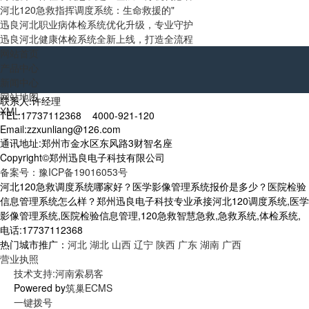
河北120急救指挥调度系统：生命救援的"
迅良河北职业病体检系统优化升级，专业守护
迅良河北健康体检系统全新上线，打造全流程
网站首页
产品中心
新闻中心
网站地图
联系人:许经理
XML
TEL:17737112368 4000-921-120
Email:zzxunliang@126.com
通讯地址:郑州市金水区东风路3财智名座
Copyright©郑州迅良电子科技有限公司
备案号：豫ICP备19016053号
河北120急救调度系统哪家好？医学影像管理系统报价是多少？医院检验
信息管理系统怎么样？郑州迅良电子科技专业承接河北120调度系统,医学
影像管理系统,医院检验信息管理,120急救智慧急救,急救系统,体检系统,
电话:17737112368
热门城市推广：
河北
湖北
山西
辽宁
陕西
广东
湖南
广西
营业执照
技术支持:河南索易客
Powered by
筑巢ECMS
一键拨号