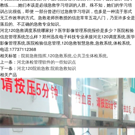
教练…….她们本该是必须急救学习培训的人群。殊不知，她们的学习培
训占比很低，即便 一部分曾进行过急救学习培训，也多是一种流于形式
无工作效率的方式。急救老师所教授的信息常常五花八门，乃至许多全是
落后的、不正确的急救专业知识。
河北120急救调度系统哪家好？医学影像管理系统报价是多少？医院检验
信息管理系统怎么样？郑州迅良电子科技专业承接河北120调度系统,医学
影像管理系统,医院检验信息管理,120急救智慧急救,急救系统,体检系统,
电话:17737112368
相关标签：
院前急救指挥
,
120急救系统
,
公共卫生体检系统
,
上一条：
河北体检管理软件的一些知识点
下一条：
河北120院前急救:院前急救知识
相关产品