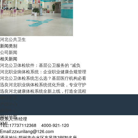
河北公共卫生
新闻类别
公司新闻
相关新闻
河北公卫体检软件：基层公卫服务的 “减负
河北职业病体检系统：企业职业健康合规管理
河北公卫体检系统怎么选？基层医疗机构必看
迅良河北职业病体检系统优化升级，专业守护
迅良河北健康体检系统全新上线，打造全流程
网站首页
产品中心
新闻中心
网站地图
联系人:许经理
XML
TEL:17737112368 4000-921-120
Email:zzxunliang@126.com
通讯地址:郑州市金水区东风路3财智名座