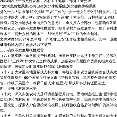
2024年中Y一号文件发布，农村卫生健康工作有了新要求
120
河北急救系统
,公共卫生
河北体检系统
,
河北健康体检系统
党的十八大以来第12个指导“三农”工作的中央一号文件于2月3日发布。这
份文件题为《中G中Y 国W院关于学习运用“千村示范、万村整治”工程经
验有力有效推进乡村全面振兴的意见》，全文共六个部分，包括确保G家
粮食安全、确保不发生规模性返贫、提升乡村产业发展水平、提升乡村建
设水平、提升乡村治理水平、加强党对“三农”工作的全面领导。
文件对做好2024年及今后一个时期“三农”工作提出相关要求。其中，卫生
健康领域内容主要涉及以下章节：
二、确保不发生规模性返贫
（八）落实防止返贫监测帮扶机制。压紧压实防止返贫工作责任，持续巩
固提升“三保障”和饮水安全保障成果。加强农村高额医疗费用负担患者监
测预警，按规定及时落实医疗保障和救助政策。
（十）加大对重点地区帮扶支持力度。将脱贫县涉农资金统筹整合试点政
策优化调整至160个国家乡村振兴重点帮扶县实施，加强整合资金使用监
管。持续开展医疗、教育干部人才“组团式”帮扶和科技特派团选派。
四、提升乡村建设水平
（十六）深入实施农村人居环境整治提升行动。因地制宜推进生活污水垃
圾治理和农村改厕，完善农民参与和长效管护机制。稳步推进中西部地区
户厕改造，探索农户自愿按标准改厕、政府验收合格后补助到户的奖补模
式。
（十八）完善农村公共服务体系。加强乡镇卫生院和村卫生室服务能力建