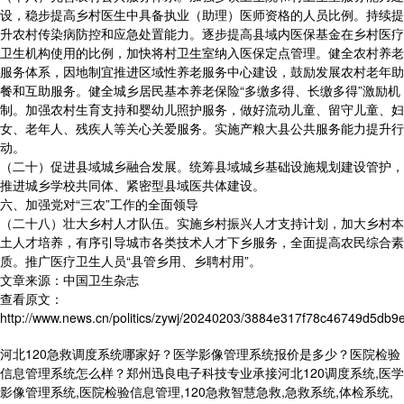
设，稳步提高乡村医生中具备执业（助理）医师资格的人员比例。持续提
升农村传染病防控和应急处置能力。逐步提高县域内医保基金在乡村医疗
卫生机构使用的比例，加快将村卫生室纳入医保定点管理。健全农村养老
服务体系，因地制宜推进区域性养老服务中心建设，鼓励发展农村老年助
餐和互助服务。健全城乡居民基本养老保险“多缴多得、长缴多得”激励机
制。加强农村生育支持和婴幼儿照护服务，做好流动儿童、留守儿童、妇
女、老年人、残疾人等关心关爱服务。实施产粮大县公共服务能力提升行
动。
（二十）促进县域城乡融合发展。统筹县域城乡基础设施规划建设管护，
推进城乡学校共同体、紧密型县域医共体建设。
六、加强党对“三农”工作的全面领导
（二十八）壮大乡村人才队伍。实施乡村振兴人才支持计划，加大乡村本
土人才培养，有序引导城市各类技术人才下乡服务，全面提高农民综合素
质。推广医疗卫生人员“县管乡用、乡聘村用”。
文章来源：中国卫生杂志
查看原文：
http://www.news.cn/politics/zywj/20240203/3884e317f78c46749d5db9e
河北120急救调度系统哪家好？医学影像管理系统报价是多少？医院检验
信息管理系统怎么样？郑州迅良电子科技专业承接河北120调度系统,医学
影像管理系统,医院检验信息管理,120急救智慧急救,急救系统,体检系统,